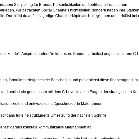
chem Storytelling für Brands, Persönlichkeiten und politische Institutionen.
engetrieben. Wir betrachten Social Channels nicht isoliert, sondern heben ihre Stär
lin. Dort triffst du auf einzigartige Charakterköpfe als Kolleg*innen und erhältst 
unterstützende*r Ansprechpartner*in für unsere Kunden, arbeitest eng mit unserem
ien, formulierst zielgerichtete Botschaften und präsentierst diese überzeugend i
n und berätst sie gemeinsam mit dem C-Level in allen Fragen der strategischen K
nikationsziele und entwickelst maßgeschneiderte Maßnahmen.
Nachgang für eine strukturierte Umsetzung der nächsten Schritte.
 leitest daraus konkrete kommunikative Maßnahmen ab.