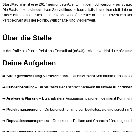
StoryMachine
ist eine 2017 gegründete Agentur mit dem Schwerpunkt auf strategis
Die Basis unseres integrativen Storytellings ist journalistisch und komplett dat
Unser Büro befindet sich in einem alten Varieté-Theater mitten im Herzen von Ber
Perspektiven aus der Politik-, Wirtschafts- und Medienwelt.
Über die Stelle
In der Rolle als Public Relations Consultant (m/w/d) - Mid-Level bist du ein*e 
Deine Aufgaben
➡️
Strategieentwicklung & Präsentation
– Du entwickelst Kommunikationsstrateg
➡️
Kundenberatung
– Du bist zentrale
r Ansprechpartner
in für unsere Kund*inne
➡️
Analyse & Planung
– Du analysierst Ausgangssituationen, definierst Kommu
➡️
Projektmanagement
– Du bereitest Termine vor, begleitest sie und sorgst im 
➡️
Reputationsmanagement
– Du erkennst Risiken und Chancen frühzeitig und