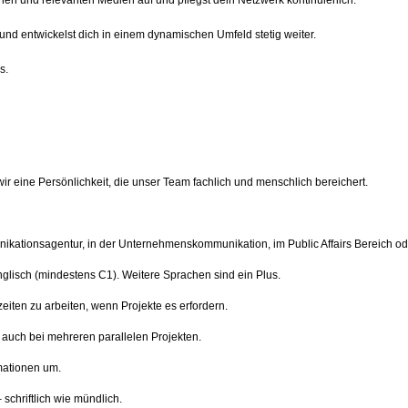
nen und relevanten Medien auf und pflegst dein Netzwerk kontinuierlich.
und entwickelst dich in einem dynamischen Umfeld stetig weiter.
s.
 eine Persönlichkeit, die unser Team fachlich und menschlich bereichert.
kationsagentur, in der Unternehmenskommunikation, im Public Affairs Bereich ode
glisch (mindestens C1). Weitere Sprachen sind ein Plus.
eiten zu arbeiten, wenn Projekte es erfordern.
– auch bei mehreren parallelen Projekten.
mationen um.
schriftlich wie mündlich.