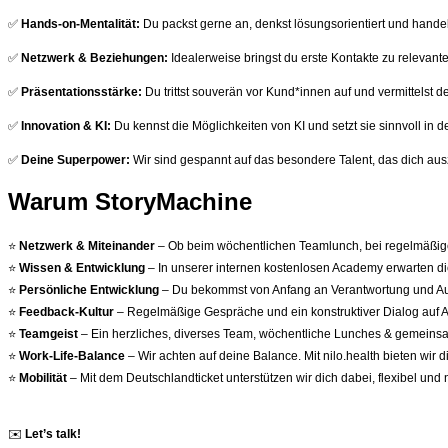
✅
Hands-on-Mentalität:
Du packst gerne an, denkst lösungsorientiert und handels
✅
Netzwerk & Beziehungen:
Idealerweise bringst du erste Kontakte zu relevante
✅
Präsentationsstärke:
Du trittst souverän vor Kund*innen auf und vermittelst 
✅
Innovation & KI:
Du kennst die Möglichkeiten von KI und setzt sie sinnvoll in de
✅
Deine Superpower:
Wir sind gespannt auf das besondere Talent, das dich aus
Warum StoryMachine
⭐
Netzwerk & Miteinander
– Ob beim wöchentlichen Teamlunch, bei regelmäßige
⭐
Wissen & Entwicklung
– In unserer internen kostenlosen Academy erwarten dic
⭐
Persönliche Entwicklung
– Du bekommst von Anfang an Verantwortung und Auf
⭐
Feedback-Kultur
– Regelmäßige Gespräche und ein konstruktiver Dialog auf
⭐
Teamgeist
– Ein herzliches, diverses Team, wöchentliche Lunches & gemeinsa
⭐
Work-Life-Balance
– Wir achten auf deine Balance. Mit nilo.health bieten wir
⭐
Mobilität
– Mit dem Deutschlandticket unterstützen wir dich dabei, flexibel und
✉️
Let’s talk!