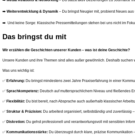
➡️
Media Relations & Networking
– Du baust aktiv Beziehungen zu Journalist*in
➡️
Weiterentwicklung & Dynamik
– Du bringst Neugier mit, probierst Neues aus 
➡️ Und keine Sorge: Klassische Pressemitteilungen stehen bei uns nicht im Foku
Das bringst du mit
Wir erzählen die Geschichten unserer Kunden – was ist deine Geschichte?
Unsere Kunden und ihre Themen sind alles außer gewöhnlich. Deshalb suchen wir
Was uns wichtig ist:
✅
Erfahrung:
Du bringst mindestens zwei Jahre Praxiserfahrung in einer Kommuni
✅
Sprachkompetenz:
Deutsch auf muttersprachlichem Niveau und fließendes En
✅
Flexibilität:
Du bist bereit, nach Absprache auch außerhalb klassischer Arbeitsz
✅
Struktur & Präzision:
Du arbeitest organisiert, selbstständig und zuverlässig 
✅
Diskretion:
Du gehst professionell und verantwortungsvoll mit sensiblen Infor
✅
Kommunikationsstärke:
Du überzeugst durch klare, präzise Kommunikation – 