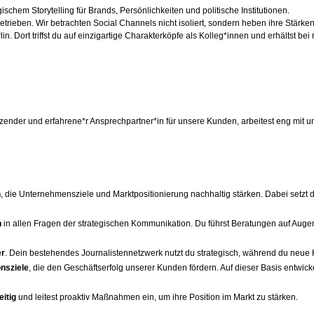
chem Storytelling für Brands, Persönlichkeiten und politische Institutionen.
engetrieben. Wir betrachten Social Channels nicht isoliert, sondern heben ihre Stär
lin. Dort triffst du auf einzigartige Charakterköpfe als Kolleg*innen und erhältst 
rstützender und erfahrene*r Ansprechpartner*in für unsere Kunden, arbeitest eng m
n
, die Unternehmensziele und Marktpositionierung nachhaltig stärken. Dabei setzt du
n
in allen Fragen der strategischen Kommunikation. Du führst Beratungen auf Augen
er
. Dein bestehendes Journalistennetzwerk nutzt du strategisch, während du neue 
nsziele
, die den Geschäftserfolg unserer Kunden fördern. Auf dieser Basis entwi
eitig
und leitest proaktiv Maßnahmen ein, um ihre Position im Markt zu stärken.