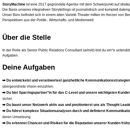
StoryMachine
ist eine 2017 gegründete Agentur mit dem Schwerpunkt auf strategis
Die Basis unseres integrativen Storytellings ist journalistisch und komplett dat
Unser Büro befindet sich in einem alten Varieté-Theater mitten im Herzen von Ber
Perspektiven aus der Politik-, Wirtschafts- und Medienwelt.
Über die Stelle
In der Rolle als Senior Public Relations Consultant (w/m/d) bist du ein*e unte
Aufgaben.
Deine Aufgaben
➡️
Du entwickelst und verantwortest ganzheitliche Kommunikationsstrategie
übergeordnete Vision einzahlen.
➡️
Du bist Sparringspartner*in für das C-Level und unsere wichtigsten Kunde
sicher.
➡️
Du baust unser Netzwerk aktiv aus und positionierst uns als Thought Lead
➡️
Du führst komplexe Situationsanalysen durch und definierst Kommunikatio
deren Umsetzung.
➡️
Du erkennst Chancen und Risiken für die Reputation unserer Kunden frühz