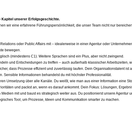
 Kapitel unserer Erfolgsgeschichte.
 wir eine erfahrene Führungspersönlichkeit, die unser Team nicht nur bereichert,
 Relations oder Public Affairs mit – idealerweise in einer Agentur oder Unterneh
rkte bewegen.
lisch (mindestens C1). Weitere Sprachen sind ein Plus, aber nicht zwingend.
 handeln und Entscheidungen zu treffen – auch außerhalb klassischer Arbeitszeiten,
icher, dass Prozesse effizient und zuverlässig laufen. Dein Organisationstalent ist
n. Sensible Informationen behandelst du mit höchster Professionalität.
eren Umsetzung über alle Kanäle. Du weißt, wie man aus einer Information eine Stor
rioritäten und packst an, wenn es darauf ankommt. Dein Fokus: Lösungen, Ergebni
n Medien mit und baust es strategisch weiter aus. Du positionierst unsere Agentur
rategisches Tool, um Prozesse, Ideen und Kommunikation smarter zu machen.