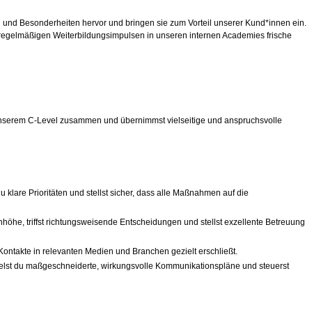
ken und Besonderheiten hervor und bringen sie zum Vorteil unserer Kund*innen ein.
bei regelmäßigen Weiterbildungsimpulsen in unseren internen Academies frische
it unserem C-Level zusammen und übernimmst vielseitige und anspruchsvolle
 klare Prioritäten und stellst sicher, dass alle Maßnahmen auf die
höhe, triffst richtungsweisende Entscheidungen und stellst exzellente Betreuung
Kontakte in relevanten Medien und Branchen gezielt erschließt.
ckelst du maßgeschneiderte, wirkungsvolle Kommunikationspläne und steuerst