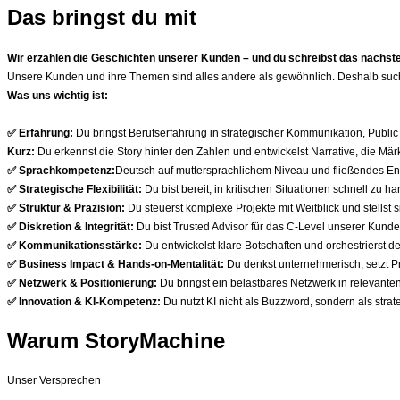
Das bringst du mit
Wir erzählen die Geschichten unserer Kunden – und du schreibst das nächste
Unsere Kunden und ihre Themen sind alles andere als gewöhnlich. Deshalb suchen
Was uns wichtig ist:
✅
Erfahrung:
Du bringst Berufserfahrung in strategischer Kommunikation, Public
Kurz:
Du erkennst die Story hinter den Zahlen und entwickelst Narrative, die Mä
✅
Sprachkompetenz:
Deutsch auf muttersprachlichem Niveau und fließendes Eng
✅
Strategische Flexibilität:
Du bist bereit, in kritischen Situationen schnell zu
✅
Struktur & Präzision:
Du steuerst komplexe Projekte mit Weitblick und stellst s
✅
Diskretion & Integrität:
Du bist Trusted Advisor für das C-Level unserer Kunde
✅
Kommunikationsstärke:
Du entwickelst klare Botschaften und orchestrierst d
✅
Business Impact & Hands-on-Mentalität:
Du denkst unternehmerisch, setzt P
✅
Netzwerk & Positionierung:
Du bringst ein belastbares Netzwerk in relevante
✅
Innovation & KI-Kompetenz:
Du nutzt KI nicht als Buzzword, sondern als st
Warum StoryMachine
Unser Versprechen